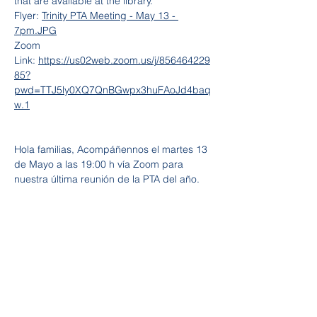
that are available at the library. 
Flyer: 
Trinity PTA Meeting - May 13 - 
7pm.JPG
Zoom 
Link: 
https://us02web.zoom.us/j/856464229
85?
pwd=TTJ5ly0XQ7QnBGwpx3huFAoJd4baq
w.1
Hola familias, Acompáñennos el martes 13 
de Mayo a las 19:00 h vía Zoom para 
nuestra última reunión de la PTA del año. 
Tatiana Infante, miembro del consejo de la 
biblioteca, será la anfitriona, quien nos 
presentará e informará sobre las 
diferentes herramientas disponibles en la 
biblioteca.
Flyer: 
Trinity PTA Meeting - May 13 - 7pm 
(spanish).jpg
 Zoom 
Link: 
https://us02web.zoom.us/j/856464229
85?