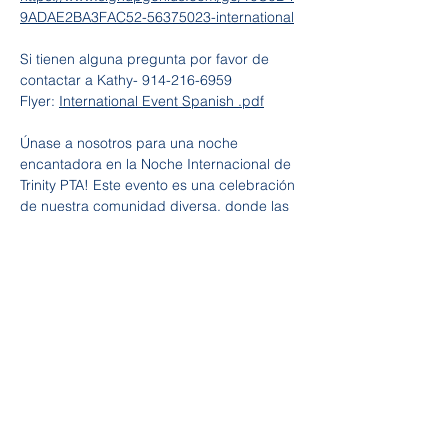
9ADAE2BA3FAC52-56375023-international
Si tienen alguna pregunta por favor de 
contactar a Kathy- 914-216-6959
Flyer: 
International Event Spanish .pdf
Únase a nosotros para una noche 
encantadora en la Noche Internacional de 
Trinity PTA! Este evento es una celebración 
de nuestra comunidad diversa, donde las 
familias de Trinity se reúnen para 
compartir deliciosos platos de sus países 
de origen. Experimente un viaje culinario 
alrededor del mundo, aquí mismo en el 
gimnasio de nuestra escuela. No te 
pierdas esta oportunidad de probar una 
variedad de sabores, conocer nuevos 
amigos y celebrar nuestro rico patrimonio 
cultural. Marquen sus calendarios y 
traigan su apetito para una noche 
inolvidable de comida, diversión. 