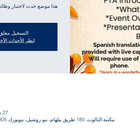
هذا موضع حدث لاختبار وظائ
التسجيل مغلق
انظر الأحداث الأ
27 سبتمبر 2023، 6:30 م – 8:00 م
مكتبة الثالوث, 180 طريق بيلهام، نيو روشيل، نيويورك 10805، الولايات المتحدة الأمريكية